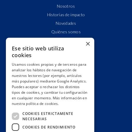
Nosotros
Historias de impacto
Novedades
Quiénes somos
Cuentas claras
×
Ese sitio web utiliza
Alianzas y redes
cookies
Hacemos lobby
Usamos cookies propias y de terceros para
Impacto
analizar los hábitos de navegación de
Premios
nuestros lectores (por ejemplo, artículos
más populares) mediante Google Analytics.
Formación
Puedes aceptar o rechazar los distintos
Código ético
tipos de cookies, y cambiar tu configuración
en cualquier momento. Más información en
Re-publica
nuestra política de cookies.
Colabora
COOKIES ESTRICTAMENTE
Contacto
NECESARIAS
Muro de donantes
COOKIES DE RENDIMIENTO