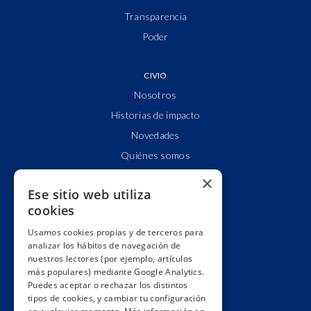
Transparencia
Poder
CIVIO
Nosotros
Historias de impacto
Novedades
Quiénes somos
Cuentas claras
×
Ese sitio web utiliza
Alianzas y redes
cookies
Hacemos lobby
Usamos cookies propias y de terceros para
Impacto
analizar los hábitos de navegación de
Premios
nuestros lectores (por ejemplo, artículos
más populares) mediante Google Analytics.
Formación
Puedes aceptar o rechazar los distintos
Código ético
tipos de cookies, y cambiar tu configuración