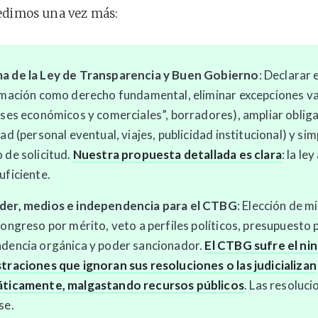
edimos una vez más:
a de la Ley de Transparencia y Buen Gobierno
: Declarar 
rmación como derecho fundamental, eliminar excepciones v
eses económicos y comerciales”, borradores), ampliar oblig
ad (personal eventual, viajes, publicidad institucional) y simp
 de solicitud.
Nuestra propuesta detallada es clara
: la le
uficiente.
der, medios e independencia para el CTBG
: Elección de 
Congreso por mérito, veto a perfiles políticos, presupuesto 
dencia orgánica y poder sancionador.
El CTBG sufre el ni
traciones que ignoran sus resoluciones o las judicializan
áticamente, malgastando recursos públicos
. Las resoluc
se.