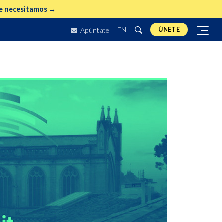
e necesitamos →
EN
ÚNETE
Apúntate