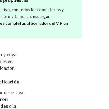
s propuestas
ustivo, con todos los comentarios y
, te invitamos a
descargar
es completas al borrador del V Plan
an y cuya
ales en
licación
plicación
.
e se agrava.
eron
ades
o la