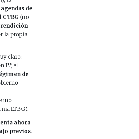
o agendas de
el CTBG
(no
 rendición
r la propia
y claro:
 IV; el
régimen de
obierno
ierno
orma LTBG).
senta ahora
ajo previos
.