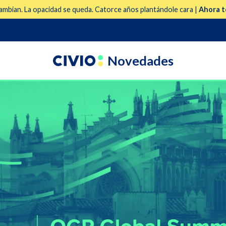
mbian. La opacidad se queda. Catorce años plantándole cara |
Ahora t
Novedades