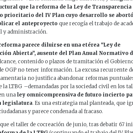
uctural que la reforma de la Ley de Transparencia
prioritario del IV Plan cuyo desarrollo se abortó
blicar el anteproyecto
que recogía el trabajo de aca
il y administración.
reforma parece diluirse en una etérea “Ley de
ión Abierta”, ausente del Plan Anual Normativo d
lcance, contenido o plazos de tramitación el Gobiern
de OGP no tener información. La excusa recurrente de 
amentaria no justifica abandonar reformas puntuale
e la LTBG –demandadas por la sociedad civil en los ta
en una
ley omnicomprensiva de futuro incierto pa
 legislatura
. Es una estrategia mal planteada, que ig
ciudadanas y parece condenada al fracaso.
e el taller de cocreación de junio, tras debatir 67 ini
eforma de la LTBG
(continuando el trabajo del IV Plan