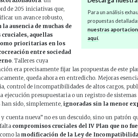
Descarga nuestra
escorazonadora
: un
d de 205 iniciativas que,
Para un análisis exha
nificar un avance robusto,
propuestas detalladas
 la ausencia de muchas de
nuestras aportacion
 cruciales, aquellas
aquí
.
omo prioritarias en los
 cocreación entre sociedad
ierno
. Talleres cuya
ción era precisamente fijar las propuestas de este pl
ancamente, queda ahora en entredicho. Mejoras esenci
a, control de incompatibilidades de altos cargos, pub
 la ejecución presupuestaria o un registro de sistemas
s han sido, simplemente,
ignoradas sin la menor ex
 y cuenta nueva” no es un descuido, sino un patrón qu
falta
compromisos cruciales del IV Plan que no fu
 como la
modificación de la Ley de Incompatibilid