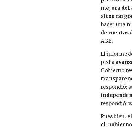
mejora del 
altos cargo
hacer una n
de cuentas 
AGE.
El informe d
pedía
avanz
Gobierno res
transparenc
respondió: s
independenc
respondió: v
Pues bien:
e
el Gobierno