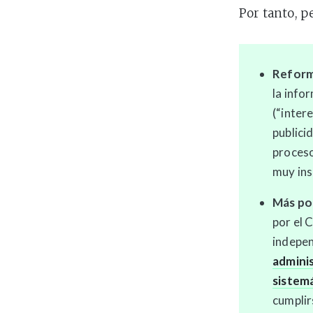
Por tanto, p
Reform
la info
(“inter
publicid
proceso
muy ins
Más po
por el 
indepen
adminis
sistem
cumplir