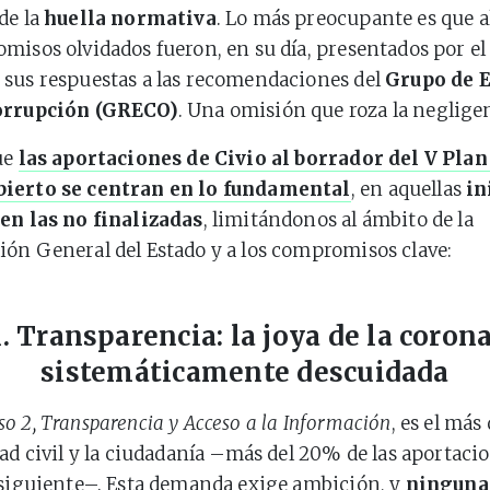
de la
huella normativa
. Lo más preocupante es que 
misos olvidados fueron, en su día, presentados por el
sus respuestas a las recomendaciones del
Grupo de 
orrupción (GRECO)
. Una omisión que roza la neglige
ue
las aportaciones de Civio al borrador del V Plan
ierto se centran en lo fundamental
, en aquellas
in
 en las no finalizadas
, limitándonos al ámbito de la
ón General del Estado y a los compromisos clave:
1. Transparencia: la joya de la corona
sistemáticamente descuidada
 2, Transparencia y Acceso a la Información
, es el má
ad civil y la ciudadanía –más del 20% de las aportacion
 siguiente–. Esta demanda exige ambición, y
ninguna 