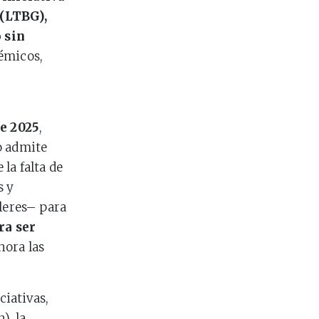
 (LTBG),
 sin
démicos,
e 2025
,
o admite
la falta de
s y
lleres– para
ra ser
nora las
ciativas,
), la