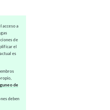
el acceso a
agas
aciones de
lificar el
y actual es
miembros
propio,
nguneo de
iones deben