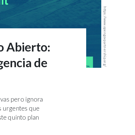
https://www.opengovpartnership.org/
o Abierto:
igencia de
evas pero ignora
s urgentes que
ste quinto plan