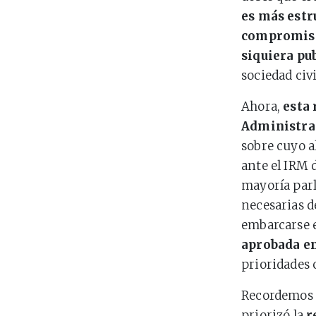
es más estr
compromiso 
siquiera pu
sociedad civ
Ahora,
esta 
Administrac
sobre cuyo a
ante el IRM 
mayoría parl
necesarias d
embarcarse 
aprobada en
prioridades 
Recordemos qu
priorizó la
r