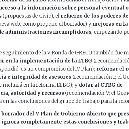
acceso a la información sobre personal eventual 
s
(propuestas de Civio), el
refuerzo de los poderes d
ueva web, como propone el borrador) y
mejoras en la
de administraciones incumplidoras
, empezando po
e seguimiento de la V Ronda de GRECO también fue mu
ar en la implementación de la LTBG
(recomendación
pondió: es un compromiso del IV Plan);
reforzar el 
ia e integridad de asesores
(recomendación I; el G
e incluirá en la reforma LTBG); y
dotar al CTBG de
ia, autoridad y recursos
(recomendación V; el Gob
a en las conclusiones del grupo de trabajo para la ref
l borrador del V Plan de Gobierno Abierto que pre
 ignora completamente estas conclusiones y trab