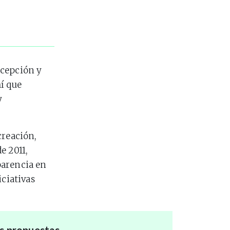
ncepción y
hí que
y
creación,
e 2011,
parencia en
iciativas