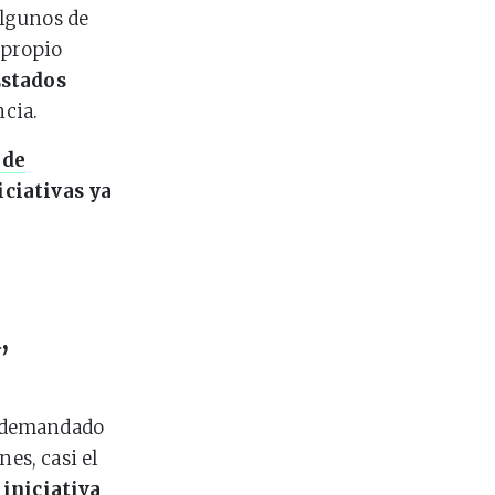
algunos de
 propio
Estados
ncia.
 de
iciativas ya
,
s demandado
es, casi el
iniciativa