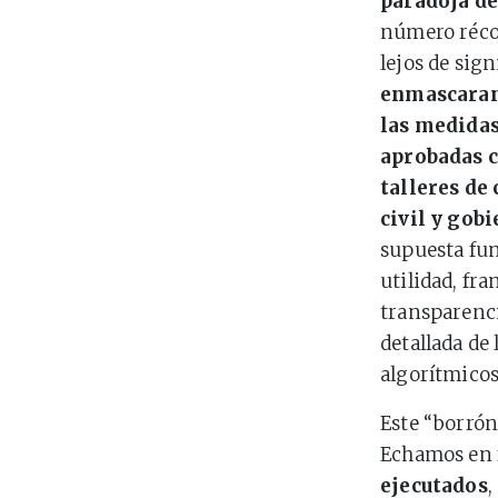
paradoja d
número récor
lejos de sig
enmascaran
las medidas
aprobadas c
talleres de
civil y gob
supuesta fun
utilidad, fr
transparenci
detallada de
algorítmico
Este “borrón
Echamos en 
ejecutados
,