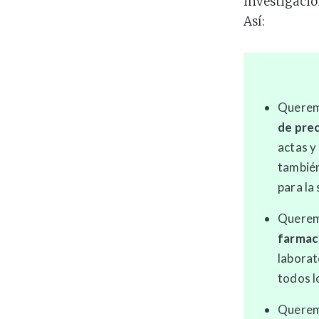
investigación
Así:
Queremo
de prec
actas y
también
para la
Querem
farmac
laborat
todos l
Querem