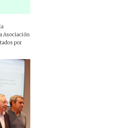
la
la Asociación
tados por