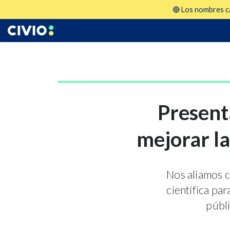
🔴 Los nombres ca
Present
mejorar la
Nos aliamos c
científica pa
públi