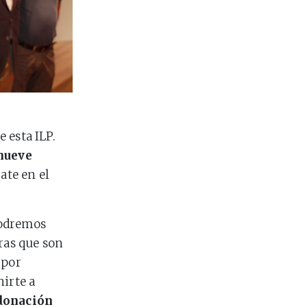
 esta ILP.
nueve
ate en el
podremos
ras que son
 por
nirte a
donación