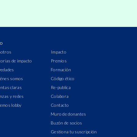
IO
otros
Impacto
torias de impacto
Premios
edades
Formación
énes somos
Código ético
ntas claras
Re-publica
anzas y redes
Colabora
emos lobby
Contacto
Muro de donantes
Buzón de socios
Gestiona tu suscripción