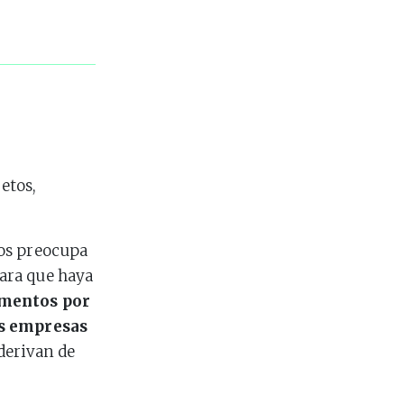
etos,
s preocupa
ara que haya
amentos por
as empresas
derivan de