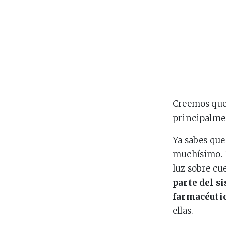
Creemos que
principalmen
Ya sabes que
muchísimo. 
luz sobre c
parte del s
farmacéuti
ellas.