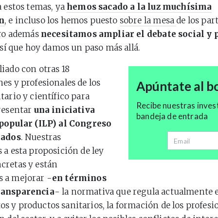
a estos temas, ya
hemos sacado a la luz muchísima
n
, e incluso los hemos puesto
sobre la mesa
de los par
ero además
necesitamos ampliar el debate social y 
 así que hoy damos un paso más allá.
iado con otras 18
es y profesionales de los
Apúntate al bo
tario y científico para
Recibe nuestras inves
resentar
una iniciativa
bandeja de entrada
 popular (ILP) al Congreso
tados
. Nuestras
Dirección de 
 a esta proposición de ley
cretas y están
 a mejorar -
en términos
ransparencia
- la normativa que regula actualmente e
 y productos sanitarios, la formación de los profesio