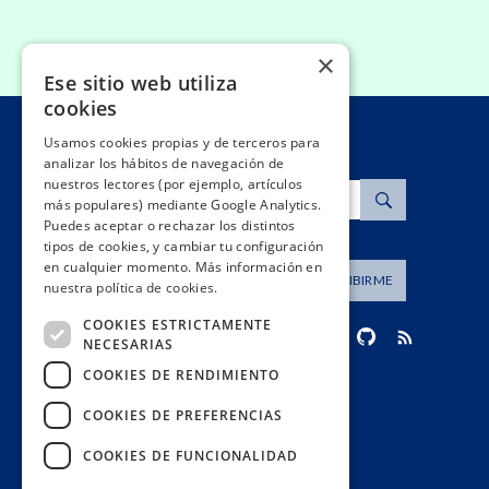
×
Ese sitio web utiliza
cookies
Usamos cookies propias y de terceros para
analizar los hábitos de navegación de
nuestros lectores (por ejemplo, artículos
Buscar
más populares) mediante Google Analytics.
Puedes aceptar o rechazar los distintos
tipos de cookies, y cambiar tu configuración
en cualquier momento. Más información en
Dirección de correo
SUSCRIBIRME
nuestra política de cookies.
COOKIES ESTRICTAMENTE
NECESARIAS
COOKIES DE RENDIMIENTO
contacto@civio.es
COOKIES DE PREFERENCIAS
COOKIES DE FUNCIONALIDAD