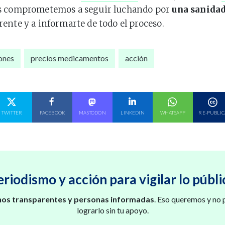
os comprometemos a seguir luchando por
una sanidad
ente y a informarte de todo el proceso.
ones
precios medicamentos
acción
E EN
COMPARTE EN
COMPARTE EN
COMPARTE EN
COMPARTE EN
COMPARTE EN
TWITTER
FACEBOOK
MASTODON
LINKEDIN
WHATSAPP
RE-PUBLIC
eriodismo y acción para vigilar lo públi
os transparentes y personas informadas
. Eso queremos y no
lograrlo sin tu apoyo.