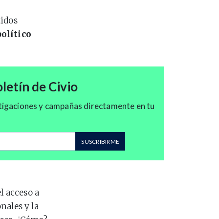
tidos
político
letín de Civio
tigaciones y campañas directamente en tu
correo
SUSCRIBIRME
l acceso a
nales y la