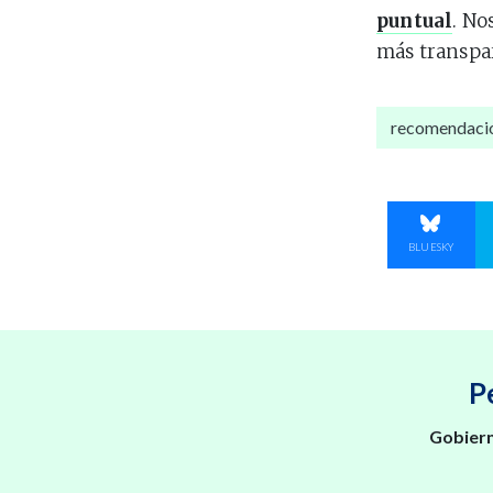
puntual
. N
más transpar
recomendaci
COMPART
BLUESKY
P
Gobiern