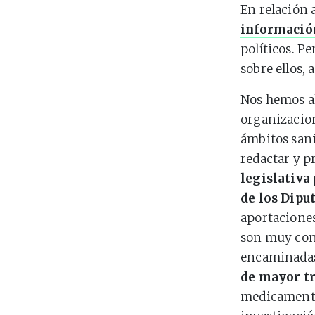
En relación 
informació
políticos. P
sobre ellos,
Nos hemos al
organizacion
ámbitos sani
redactar y p
legislativa
de los Dipu
aportaciones
son muy con
encaminadas
de mayor t
medicamentos