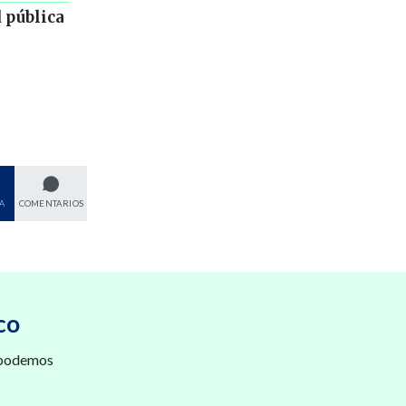
 pública
A
COMENTARIOS
co
 podemos