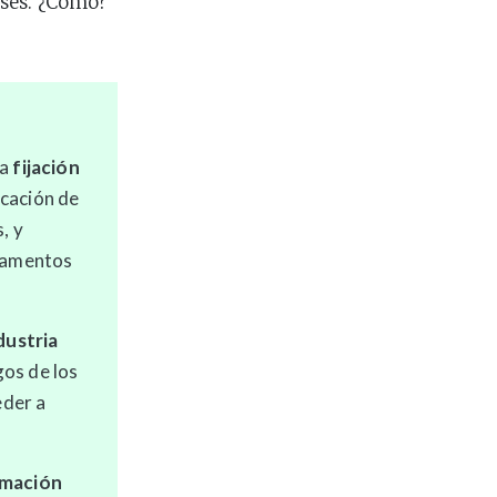
reses. ¿Cómo?
P
la
fijación
icación de
, y
icamentos
ndustria
gos de los
eder a
ormación