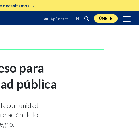
e necesitamos →
EN
ÚNETE
Apúntate
eso para
dad pública
y la comunidad
relación de lo
negro.