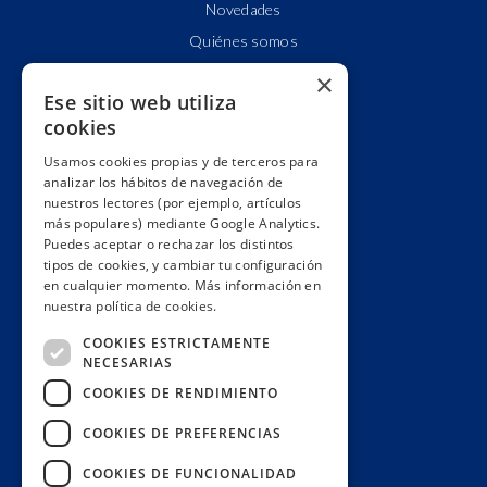
Novedades
Quiénes somos
Cuentas claras
×
Ese sitio web utiliza
Alianzas y redes
cookies
Hacemos lobby
Usamos cookies propias y de terceros para
Impacto
analizar los hábitos de navegación de
Premios
nuestros lectores (por ejemplo, artículos
más populares) mediante Google Analytics.
Formación
Puedes aceptar o rechazar los distintos
Código ético
tipos de cookies, y cambiar tu configuración
en cualquier momento. Más información en
Re-publica
nuestra política de cookies.
Colabora
COOKIES ESTRICTAMENTE
Contacto
NECESARIAS
Muro de donantes
COOKIES DE RENDIMIENTO
Buzón de socios
COOKIES DE PREFERENCIAS
Gestiona tu suscripción
COOKIES DE FUNCIONALIDAD
Únete aquí