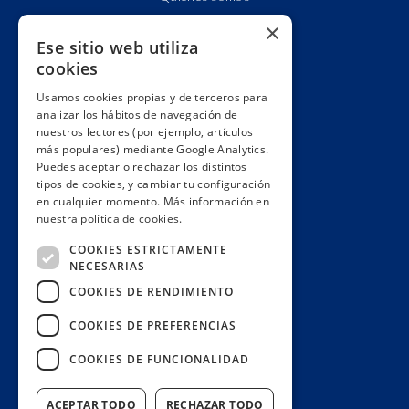
Cuentas claras
×
Ese sitio web utiliza
Alianzas y redes
cookies
Hacemos lobby
Usamos cookies propias y de terceros para
Impacto
analizar los hábitos de navegación de
Premios
nuestros lectores (por ejemplo, artículos
más populares) mediante Google Analytics.
Formación
Puedes aceptar o rechazar los distintos
Código ético
tipos de cookies, y cambiar tu configuración
en cualquier momento. Más información en
Re-publica
nuestra política de cookies.
Colabora
COOKIES ESTRICTAMENTE
Contacto
NECESARIAS
Muro de donantes
COOKIES DE RENDIMIENTO
Buzón de socios
COOKIES DE PREFERENCIAS
Gestiona tu suscripción
COOKIES DE FUNCIONALIDAD
Únete aquí
ACEPTAR TODO
RECHAZAR TODO