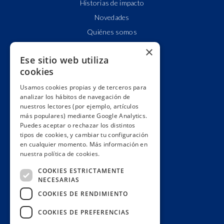
Historias de impacto
Novedades
Quiénes somos
Cuentas claras
×
Ese sitio web utiliza
Alianzas y redes
cookies
Hacemos lobby
Usamos cookies propias y de terceros para
Impacto
analizar los hábitos de navegación de
Premios
nuestros lectores (por ejemplo, artículos
más populares) mediante Google Analytics.
Formación
Puedes aceptar o rechazar los distintos
Código ético
tipos de cookies, y cambiar tu configuración
en cualquier momento. Más información en
Re-publica
nuestra política de cookies.
Colabora
COOKIES ESTRICTAMENTE
Contacto
NECESARIAS
Muro de donantes
COOKIES DE RENDIMIENTO
Buzón de socios
COOKIES DE PREFERENCIAS
Gestiona tu suscripción