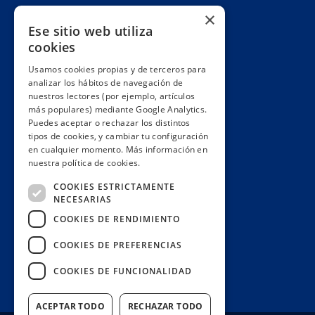
Cuentas claras
×
Ese sitio web utiliza
Alianzas y redes
cookies
Hacemos lobby
Usamos cookies propias y de terceros para
Impacto
analizar los hábitos de navegación de
Premios
nuestros lectores (por ejemplo, artículos
más populares) mediante Google Analytics.
Formación
Puedes aceptar o rechazar los distintos
Código ético
tipos de cookies, y cambiar tu configuración
en cualquier momento. Más información en
Re-publica
nuestra política de cookies.
Colabora
COOKIES ESTRICTAMENTE
Contacto
NECESARIAS
Muro de donantes
COOKIES DE RENDIMIENTO
Buzón de socios
COOKIES DE PREFERENCIAS
Gestiona tu suscripción
COOKIES DE FUNCIONALIDAD
Únete aquí
ACEPTAR TODO
RECHAZAR TODO