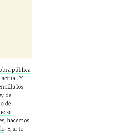
 obra pública
 actual
. Y,
cilla los
ey de
io
de
ue se
nes, hacemos
do
. Y, si te