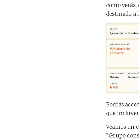
como verás, 
destinado a l
Podrás acced
que incluye
Veamos un ej
“Grupo const