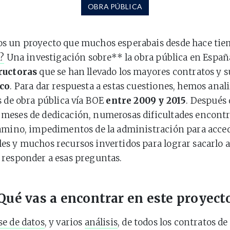
OBRA PÚBLICA
s un proyecto que muchos esperabais desde hace ti
a?
Una investigación sobre** la obra pública en Españ
ructoras
que se han llevado los mayores contratos y 
ico
. Para dar respuesta a estas cuestiones, hemos anal
s de obra pública vía BOE
entre 2009 y 2015
. Después 
meses de dedicación, numerosas dificultades encont
amino, impedimentos de la administración para acced
s y muchos recursos invertidos para lograr sacarlo a
responder a esas preguntas.
Qué vas a encontrar en este proyect
se de datos
, y varios
análisis
, de todos los contratos de