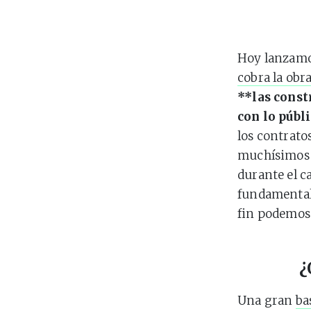
Hoy lanzamo
cobra la obr
**las const
con lo públ
los contrato
muchísimos 
durante el c
fundamentale
fin podemos 
¿
Una gran
ba