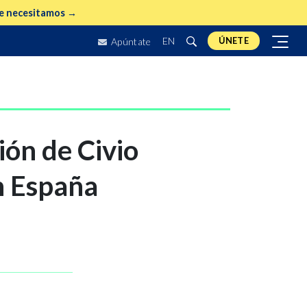
e necesitamos →
EN
ÚNETE
Apúntate
ión de Civio
n España