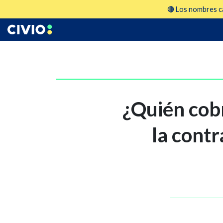
🔴 Los nombres ca
¿Quién cobr
la cont