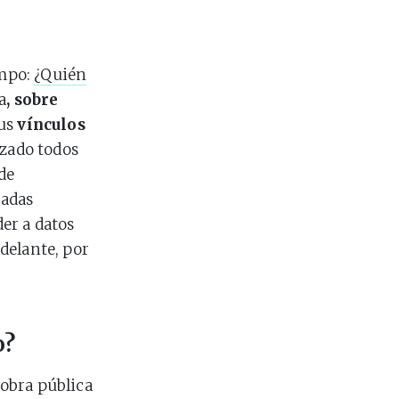
empo:
¿Quién
a
, sobre
sus
vínculos
izado todos
de
radas
er a datos
delante, por
o?
 obra pública