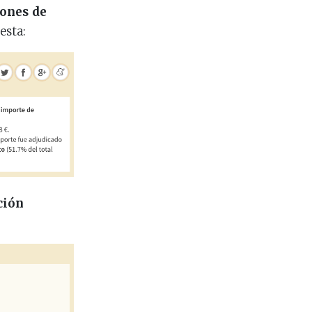
lones de
esta:
ción