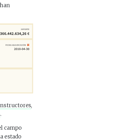
 han
onstructores
,
s
.
el campo
ha estado