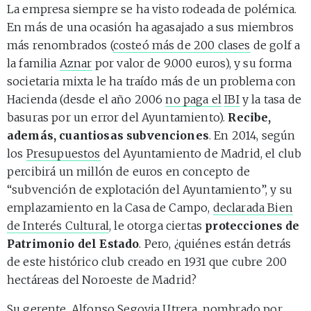
La empresa siempre se ha visto rodeada de polémica.
En más de una ocasión ha agasajado a sus miembros
más renombrados (
costeó más de 200 clases
de golf a
la familia
Aznar
por valor de 9.000 euros), y su forma
societaria mixta le ha traído más de un problema con
Hacienda (desde el año 2006
no paga el
IBI
y la tasa de
basuras por un error del Ayuntamiento).
Recibe,
además, cuantiosas subvenciones
. En 2014, según
los
Presupuestos
del Ayuntamiento de Madrid, el club
percibirá un millón de euros en concepto de
“subvención de explotación del Ayuntamiento”, y su
emplazamiento en la Casa de Campo,
declarada Bien
de Interés Cultural
, le otorga ciertas
protecciones de
Patrimonio del Estado
. Pero, ¿quiénes están detrás
de este histórico club creado en 1931 que cubre 200
hectáreas del Noroeste de Madrid?
Su gerente,
Alfonso Segovia Utrera
, nombrado por