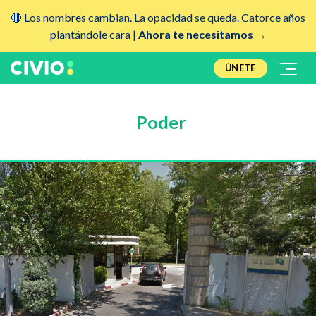
🔴 Los nombres cambian. La opacidad se queda. Catorce años
plantándole cara |
Ahora te necesitamos →
ÚNETE
Poder