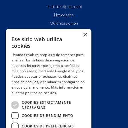
Historias de impacto
Novedades
Quiénes somos
Cuentas claras
×
Ese sitio web utiliza
Alianzas y redes
cookies
Hacemos lobby
Usamos cookies propias y de terceros para
Impacto
analizar los hábitos de navegación de
Premios
nuestros lectores (por ejemplo, artículos
más populares) mediante Google Analytics.
Formación
Puedes aceptar o rechazar los distintos
Código ético
tipos de cookies, y cambiar tu configuración
en cualquier momento. Más información en
Re-publica
nuestra política de cookies.
Colabora
COOKIES ESTRICTAMENTE
Contacto
NECESARIAS
Muro de donantes
COOKIES DE RENDIMIENTO
Buzón de socios
COOKIES DE PREFERENCIAS