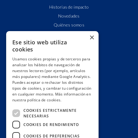
Historias de impacto
Novedades
Quiénes somos
Cuentas claras
×
Ese sitio web utiliza
Alianzas y redes
cookies
Hacemos lobby
Usamos cookies propias y de terceros para
Impacto
analizar los hábitos de navegación de
Premios
nuestros lectores (por ejemplo, artículos
más populares) mediante Google Analytics.
Formación
Puedes aceptar o rechazar los distintos
Código ético
tipos de cookies, y cambiar tu configuración
en cualquier momento. Más información en
Re-publica
nuestra política de cookies.
Colabora
COOKIES ESTRICTAMENTE
Contacto
NECESARIAS
Muro de donantes
COOKIES DE RENDIMIENTO
Buzón de socios
COOKIES DE PREFERENCIAS