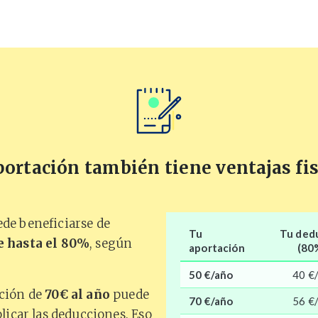
ortación también tiene ventajas fi
de beneficiarse de
Tu
Tu ded
e hasta el 80%
, según
aportación
(80
50 €/año
40 €
ación de
70€ al año
puede
70 €/año
56 €
licar las deducciones. Eso