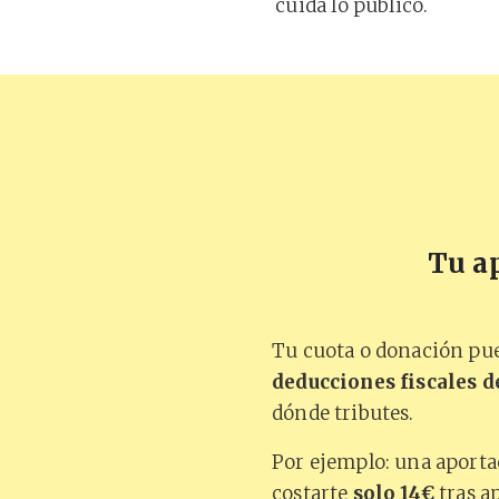
cuida lo público.
Tu ap
Tu cuota o donación pue
deducciones fiscales d
dónde tributes.
Por ejemplo: una aport
costarte
solo 14€
tras ap