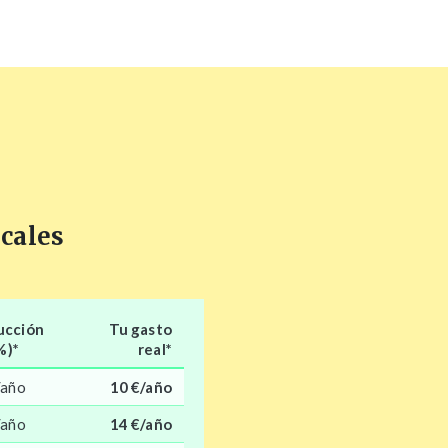
scales
ucción
Tu gasto
%)*
real
*
/año
10 €/año
/año
14 €/año