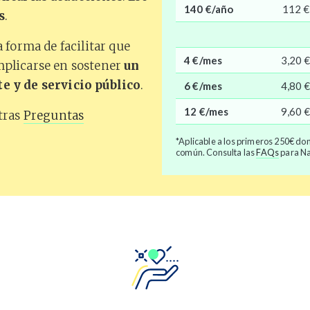
140 €/año
112 €
s
.
 forma de facilitar que
4 €/mes
3,20 
plicarse en sostener
un
 y de servicio público
.
6 €/mes
4,80 
12 €/mes
9,60 
tras
Preguntas
*Aplicable a los primeros 250€ don
común. Consulta las
FAQs
para Na