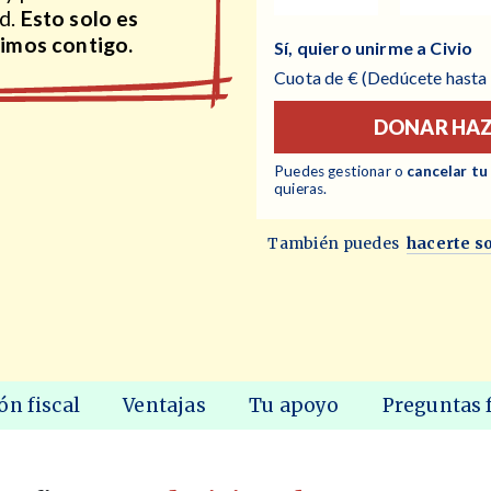
ad.
Esto solo es
uimos contigo.
Sí, quiero unirme a Civio
Cuota
de
€
(Dedúcete hasta
DONAR
HAZ
Puedes gestionar o
cancelar tu
quieras.
También puedes
hacerte s
ón fiscal
Ventajas
Tu apoyo
Preguntas 