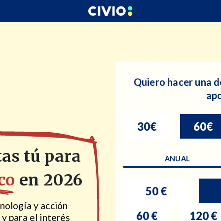
Quiero hacer una d
ap
30€
60€
tas tú para
ANUAL
co
en 2026
50 €
nología y acción
60 €
120 €
 y para el interés