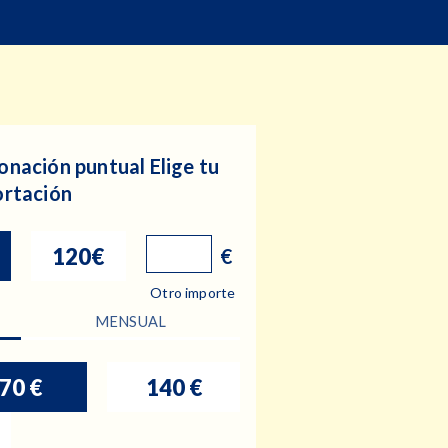
onación puntual
Elige tu
ortación
120€
€
Otro importe
MENSUAL
70 €
140 €