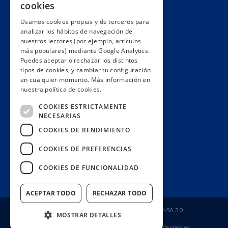
cookies
Hacemos lobby
Usamos cookies propias y de terceros para
Impacto
analizar los hábitos de navegación de
Premios
nuestros lectores (por ejemplo, artículos
más populares) mediante Google Analytics.
Formación
Puedes aceptar o rechazar los distintos
Código ético
tipos de cookies, y cambiar tu configuración
en cualquier momento. Más información en
Re-publica
nuestra política de cookies.
Colabora
COOKIES ESTRICTAMENTE
Contacto
NECESARIAS
Muro de donantes
COOKIES DE RENDIMIENTO
Buzón de socios
COOKIES DE PREFERENCIAS
Gestiona tu suscripción
COOKIES DE FUNCIONALIDAD
Únete aquí
ACEPTAR TODO
RECHAZAR TODO
Fundación Ciudadana Civio
| Licencia
CC BY-SA 3.0
MOSTRAR DETALLES
Aviso legal
Política de privacidad
Política de cookies