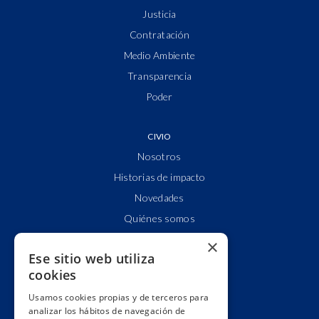
Justicia
Contratación
Medio Ambiente
Transparencia
Poder
CIVIO
Nosotros
Historias de impacto
Novedades
Quiénes somos
Cuentas claras
×
Ese sitio web utiliza
Alianzas y redes
cookies
Hacemos lobby
Usamos cookies propias y de terceros para
Impacto
analizar los hábitos de navegación de