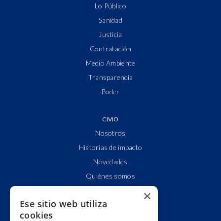
Lo Público
Sanidad
Justicia
Contratación
Medio Ambiente
Transparencia
Poder
CIVIO
Nosotros
Historias de impacto
Novedades
Quiénes somos
Cuentas claras
×
Ese sitio web utiliza
Alianzas y redes
cookies
Hacemos lobby