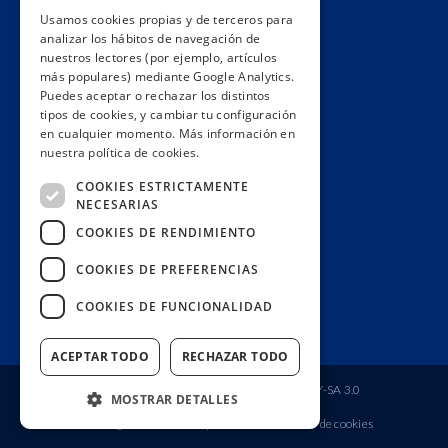
Usamos cookies propias y de terceros para
Impacto
analizar los hábitos de navegación de
Premios
nuestros lectores (por ejemplo, artículos
más populares) mediante Google Analytics.
Formación
Puedes aceptar o rechazar los distintos
Código ético
tipos de cookies, y cambiar tu configuración
en cualquier momento. Más información en
Re-publica
nuestra política de cookies.
Colabora
COOKIES ESTRICTAMENTE
Contacto
NECESARIAS
Muro de donantes
COOKIES DE RENDIMIENTO
Buzón de socios
COOKIES DE PREFERENCIAS
Gestiona tu suscripción
COOKIES DE FUNCIONALIDAD
Únete aquí
ACEPTAR TODO
RECHAZAR TODO
Fundación Ciudadana Civio
| Licencia
CC BY-SA 3.0
MOSTRAR DETALLES
Aviso legal
Política de privacidad
Política de cookies