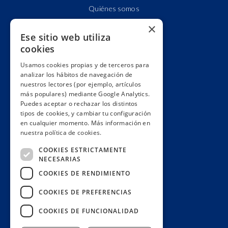
Quiénes somos
Cuentas claras
×
Ese sitio web utiliza
Alianzas y redes
cookies
Hacemos lobby
Usamos cookies propias y de terceros para
Impacto
analizar los hábitos de navegación de
Premios
nuestros lectores (por ejemplo, artículos
más populares) mediante Google Analytics.
Formación
Puedes aceptar o rechazar los distintos
Código ético
tipos de cookies, y cambiar tu configuración
en cualquier momento. Más información en
Re-publica
nuestra política de cookies.
Colabora
COOKIES ESTRICTAMENTE
Contacto
NECESARIAS
Muro de donantes
COOKIES DE RENDIMIENTO
Buzón de socios
COOKIES DE PREFERENCIAS
Gestiona tu suscripción
COOKIES DE FUNCIONALIDAD
Únete aquí