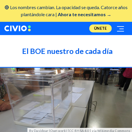
🔴 Los nombres cambian. La opacidad se queda. Catorce años
plantándole cara |
Ahora te necesitamos →
ÚNETE
El BOE nuestro de cada día
By Davidpar (Own work) [CC BY-SA 4.0 ], via Wikimedia Commons