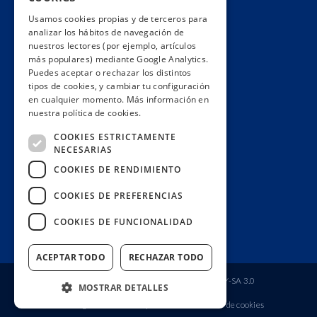
Hacemos lobby
Usamos cookies propias y de terceros para
Impacto
analizar los hábitos de navegación de
Premios
nuestros lectores (por ejemplo, artículos
más populares) mediante Google Analytics.
Formación
Puedes aceptar o rechazar los distintos
Código ético
tipos de cookies, y cambiar tu configuración
en cualquier momento. Más información en
Re-publica
nuestra política de cookies.
Colabora
COOKIES ESTRICTAMENTE
Contacto
NECESARIAS
Muro de donantes
COOKIES DE RENDIMIENTO
Buzón de socios
COOKIES DE PREFERENCIAS
Gestiona tu suscripción
COOKIES DE FUNCIONALIDAD
Únete aquí
ACEPTAR TODO
RECHAZAR TODO
Fundación Ciudadana Civio
| Licencia
CC BY-SA 3.0
MOSTRAR DETALLES
Aviso legal
Política de privacidad
Política de cookies