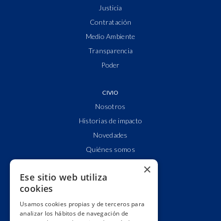
Justicia
Contratación
Medio Ambiente
Transparencia
Poder
CIVIO
Nosotros
Historias de impacto
Novedades
Quiénes somos
Cuentas claras
×
Ese sitio web utiliza
Alianzas y redes
cookies
Hacemos lobby
Usamos cookies propias y de terceros para
Impacto
analizar los hábitos de navegación de
Premios