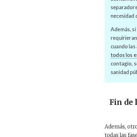
separadores
necesidad d
Además, si 
requirieran
cuando las
todos los e
contagio, s
sanidad púb
Fin de 
Además, otro
todas las fas