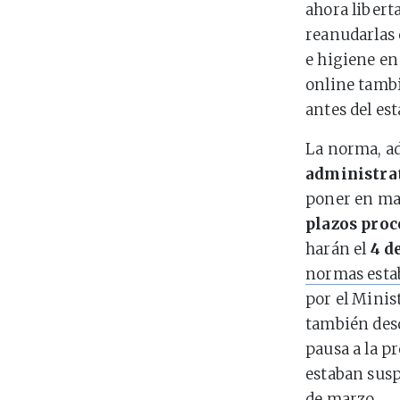
ahora liber
reanudarlas 
e higiene en 
online tambi
antes del es
La norma, a
administra
poner en ma
plazos proc
harán el
4 d
normas estab
por el Minis
también desd
pausa a la p
estaban susp
de marzo.