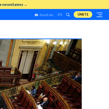
e necesitamos →
EN
ÚNETE
Apúntate