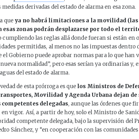
as medidas derivadas del estado de alarma en esa zona.
ca que
ya no habrá limitaciones a la movilidad (la
n esas zonas podrán desplazarse por todo el territ
o cumpliendo las reglas allá donde fueran si están en o
ividades permitidas, al menos no las impuestas dentro 
e el Gobierno puede aprobar normas para lo que han 
ueva normalidad”, pero esas serían ya ordinarias y, e
raguas del estado de alarma.
vedad de esta prórroga es que
los Ministros de Defe
Transportes, Movilidad y Agenda Urbana dejan de 
s competentes delegadas
, aunque las órdenes que f
n vigor. Así, a partir de hoy, solo el Ministro de Sani
utoridad competente delegada, bajo la supervisión del P
edro Sánchez, y “en cooperación con las comunidades