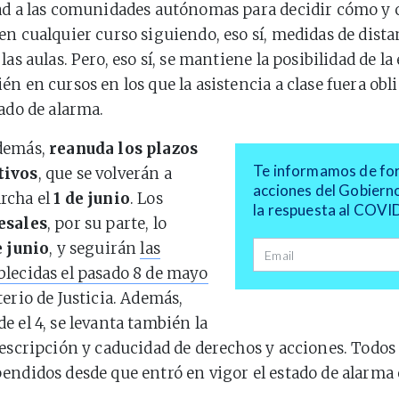
tad a las comunidades autónomas para decidir cómo y
en cualquier curso siguiendo, eso sí, medidas de dis
las aulas. Pero, eso sí, se mantiene la posibilidad de l
én en cursos en los que la asistencia a clase fuera obl
tado de alarma.
demás,
reanuda los plazos
Te informamos de form
tivos
, que se volverán a
acciones del Gobierno
rcha el
1 de junio
. Los
la respuesta al COVI
esales
, por su parte, lo
e junio
, y seguirán
las
Dirección de correo
lecidas el pasado 8 de mayo
terio de Justicia. Además,
e el 4, se levanta también la
rescripción y caducidad de derechos y acciones. Todos 
endidos desde que entró en vigor el estado de alarma 