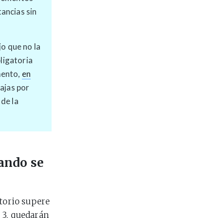
ancias sin
jo que no la
bligatoria
mento,
en
ajas por
de la
uando se
itorio supere
e 3, quedarán