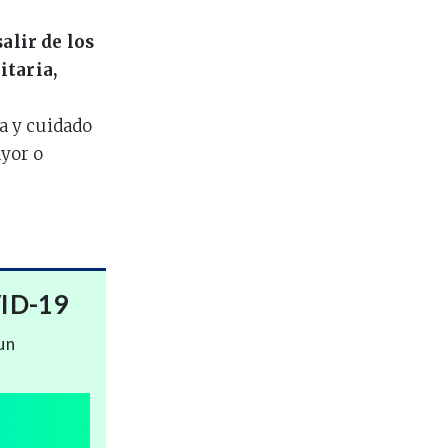
alir de los
itaria,
ia y cuidado
yor o
VID-19
un