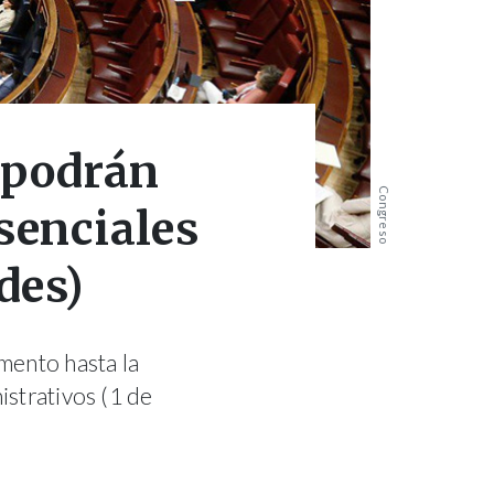
 podrán
Congreso
esenciales
des)
mento hasta la
istrativos (1 de