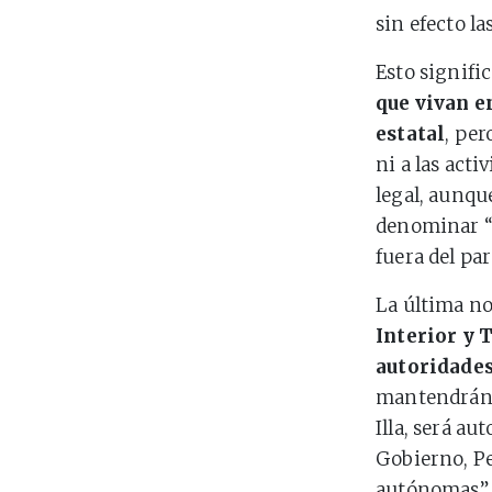
sin efecto l
Esto signifi
que vivan e
estatal
, per
ni a las act
legal, aunqu
denominar “n
fuera del pa
La última no
Interior y 
autoridade
mantendrán e
Illa, será a
Gobierno, P
autónomas”.