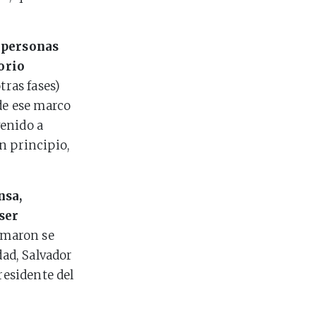
s personas
orio
tras fases)
de ese marco
venido a
n principio,
nsa,
ser
irmaron se
dad, Salvador
residente del