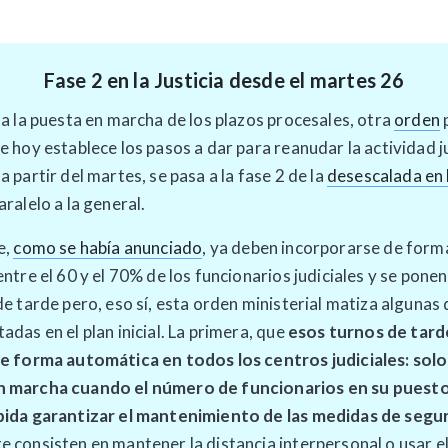
Fase 2 en la Justicia desde el martes 26
 a la puesta en marcha de los plazos procesales, otra
orden
e hoy establece los pasos a dar para reanudar la actividad jud
a partir del martes, se pasa a la fase 2 de la
desescalada en l
aralelo a la general.
e,
como se había anunciado
, ya deben incorporarse de form
entre el 60 y el 70% de los funcionarios judiciales y se pone
de tarde pero, eso sí, esta orden ministerial matiza algunas 
adas en el plan inicial. La primera, que
esos turnos de tard
de forma automática en todos los centros judiciales: solo
 marcha cuando el número de funcionarios en su puest
pida garantizar el mantenimiento de las medidas de segu
e consisten en mantener la distancia interpersonal o usar 