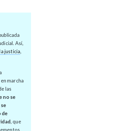
publicada
icial. Así,
a justicia
,
a
n en marcha
de las
e no se
 se
o de
ridad
, que
elementos