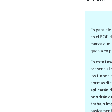
En paralelo
en el BOE d
marca que, 
que va en p
En esta fas
presencial 
los turnos 
normas dict
aplicarán 
pondrán en
trabajo im
básicament