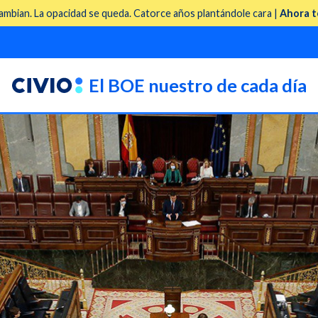
mbian. La opacidad se queda. Catorce años plantándole cara |
Ahora t
El BOE nuestro de cada día