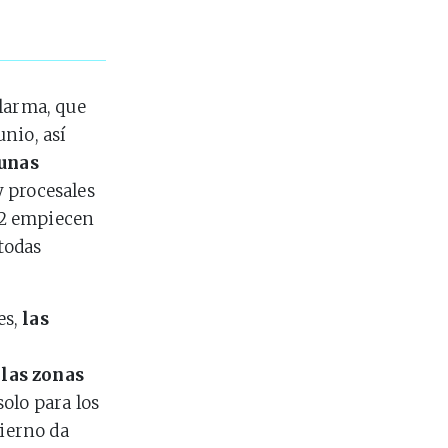
alarma, que
unio, así
unas
y procesales
e 2 empiecen
 todas
es,
las
 las zonas
olo para los
bierno da