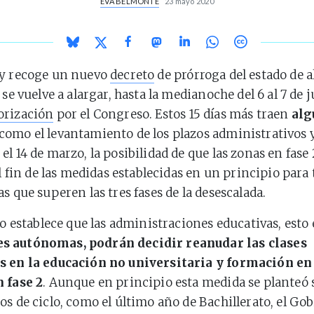
EVA BELMONTE
23 mayo 2020
oy recoge un nuevo
decreto
de prórroga del estado de 
 se vuelve a alargar, hasta la medianoche del 6 al 7 de j
orización
por el Congreso. Estos 15 días más traen
alg
 como el levantamiento de los plazos administrativos 
el 14 de marzo, la posibilidad de que las zonas en fas
el fin de las medidas establecidas en un principio para
s que superen las tres fases de la desescalada.
to establece que las administraciones educativas, esto 
 autónomas, podrán decidir reanudar las clases
s en la educación no universitaria y formación en
 fase 2
. Aunque en principio esta medida se planteó s
os de ciclo, como el último año de Bachillerato, el Go