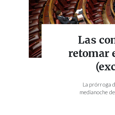
Las co
retomar e
(ex
La prórroga d
medianoche del 