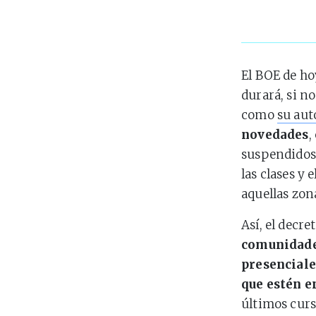
El BOE de h
durará, si no
como
su aut
novedades
,
suspendidos 
las clases y 
aquellas zona
Así, el decre
comunidades
presenciale
que estén en
últimos curs