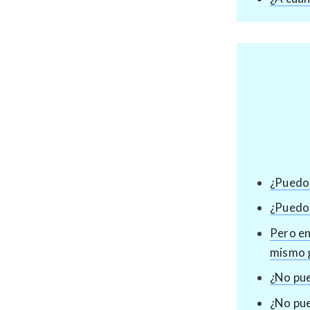
¿Puedo 
¿Puedo 
Pero en
mismo 
¿No pue
¿No pue