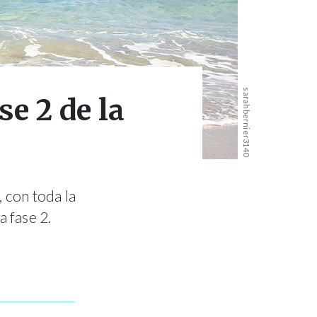
sarahbernier3140
se 2 de la
 con toda la
a fase 2.