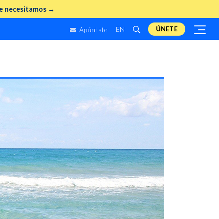
e necesitamos →
EN
ÚNETE
Apúntate