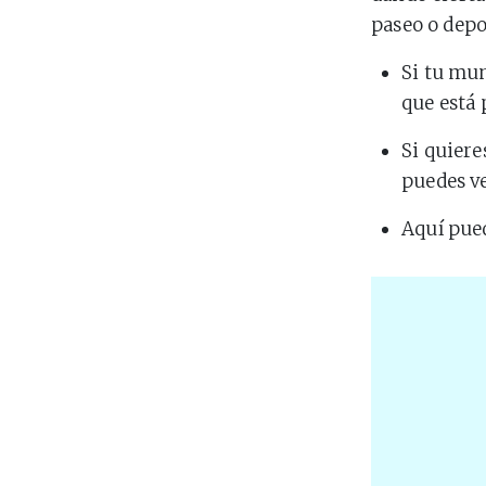
paseo o depo
Si tu mun
que está
Si quiere
puedes v
Aquí pue