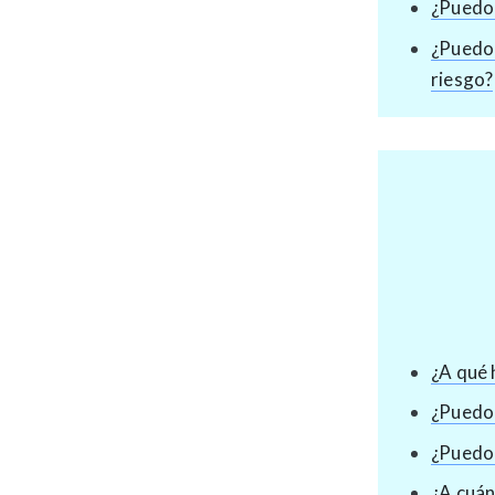
¿Puedo 
¿Puedo 
riesgo?
¿A qué 
¿Puedo 
¿Puedo 
¿A cuán