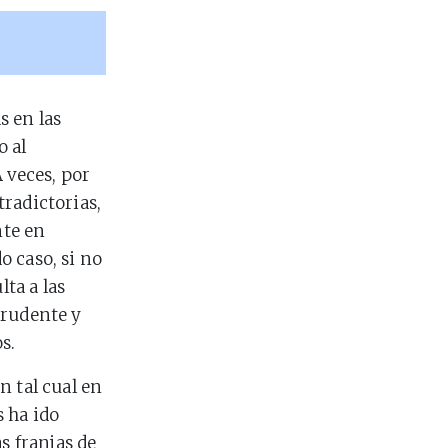
s en las
o al
 veces, por
radictorias,
nte en
 caso, si no
lta a las
prudente y
s.
n tal cual en
 ha ido
s franjas de