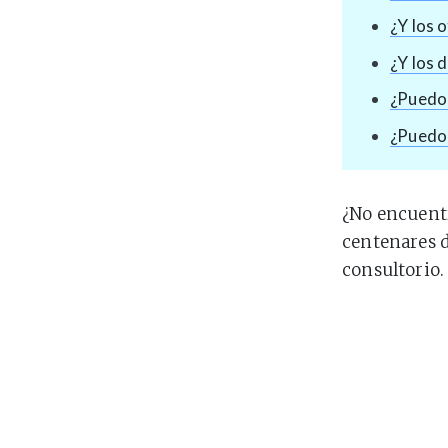
¿Y los 
¿Y los 
¿Puedo 
¿Puedo 
¿No encuentr
centenares 
consultorio.