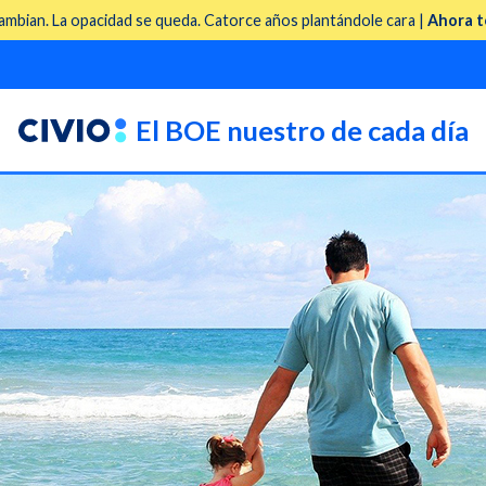
mbian. La opacidad se queda. Catorce años plantándole cara |
Ahora t
El BOE nuestro de cada día