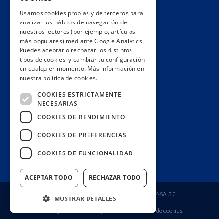
Hacemos lobby
Usamos cookies propias y de terceros para
Impacto
analizar los hábitos de navegación de
Premios
nuestros lectores (por ejemplo, artículos
más populares) mediante Google Analytics.
Formación
Puedes aceptar o rechazar los distintos
Código ético
tipos de cookies, y cambiar tu configuración
en cualquier momento. Más información en
Re-publica
nuestra política de cookies.
Colabora
COOKIES ESTRICTAMENTE
Contacto
NECESARIAS
Muro de donantes
COOKIES DE RENDIMIENTO
Buzón de socios
COOKIES DE PREFERENCIAS
Gestiona tu suscripción
COOKIES DE FUNCIONALIDAD
Únete aquí
ACEPTAR TODO
RECHAZAR TODO
Fundación Ciudadana Civio
| Licencia
CC BY-SA 3.0
MOSTRAR DETALLES
Aviso legal
Política de privacidad
Política de cookies