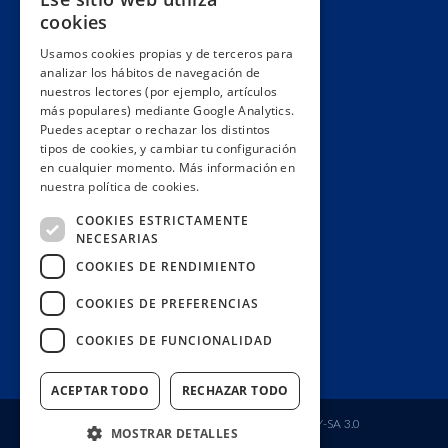
Alianzas y redes
cookies
Hacemos lobby
Usamos cookies propias y de terceros para
Impacto
analizar los hábitos de navegación de
Premios
nuestros lectores (por ejemplo, artículos
más populares) mediante Google Analytics.
Formación
Puedes aceptar o rechazar los distintos
Código ético
tipos de cookies, y cambiar tu configuración
en cualquier momento. Más información en
Re-publica
nuestra política de cookies.
Colabora
COOKIES ESTRICTAMENTE
Contacto
NECESARIAS
Muro de donantes
COOKIES DE RENDIMIENTO
Buzón de socios
COOKIES DE PREFERENCIAS
Gestiona tu suscripción
COOKIES DE FUNCIONALIDAD
Únete aquí
ACEPTAR TODO
RECHAZAR TODO
Fundación Ciudadana Civio
| Licencia
CC BY-SA 3.0
MOSTRAR DETALLES