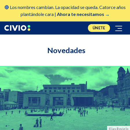
🔴 Los nombres cambian. La opacidad se queda. Catorce años
plantándole cara |
Ahora te necesitamos →
ÚNETE
Novedades
Elias Rovielo