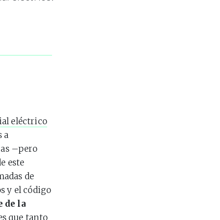
al eléctrico
 a
icas –pero
e este
amadas de
s y el código
 de la
 es que tanto