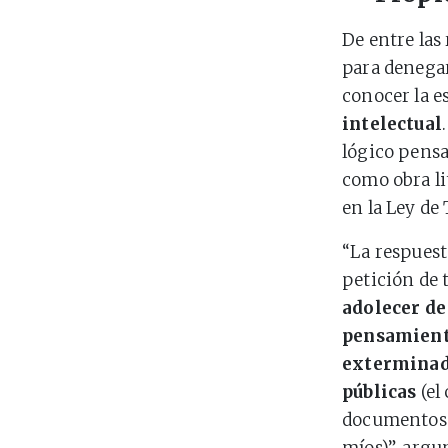
De entre la
para denegar
conocer la 
intelectual
lógico pensa
como obra lit
en la Ley de
“La respuest
petición de 
adolecer de
pensamient
exterminado
públicas
(el
documentos s