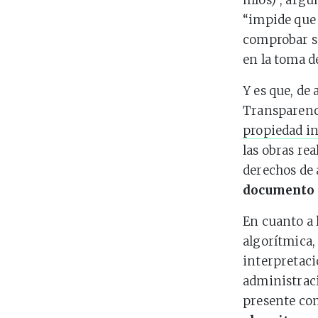
míos)”, argu
“impide que 
comprobar si
en la toma d
Y es que, de 
Transparenc
propiedad in
las obras re
derechos de 
documento e
En cuanto a 
algorítmica, 
interpretaci
administraci
presente com