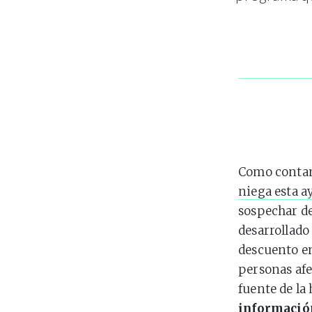
Como contam
niega esta a
sospechar de
desarrollado
descuento en
personas afe
fuente de l
informació