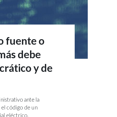
o fuente o
amás debe
crático y de
istrativo ante la
 el código de un
l eléctrico.