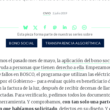
CIVIO
2 julio 2019
Esta pieza forma parte de nuestras series sobre
BONO SOCIAL
TRANSPARENCIA ALGORÍTMICA
os el pasado mes de mayo, la
aplicación del bono soci
yuda a personas que tienen derecho a ella
. Empezamos
 fallos en BOSCO, el programa que utilizan las eléctr
 por el Gobierno– para evaluar quién es beneficiario d
 la factura de la luz, después de recibir decenas de ll
ctadas. Para verificarlo, pedimos todos los documento
a herramienta. Y comprobamos,
con tan solo una parte
n que habíamos solicitado
, defectos en su diseño. Y