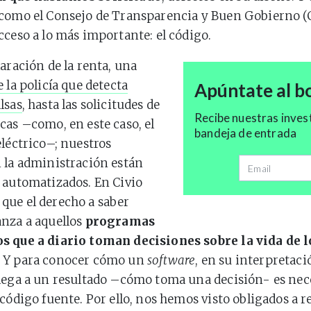
 como el Consejo de Transparencia y Buen Gobierno 
cceso a lo más importante: el código.
laración de la renta, una
 la policía que detecta
Apúntate al bo
lsas
, hasta las solicitudes de
Recibe nuestras inves
cas –como, en este caso, el
bandeja de entrada
eléctrico–; nuestros
 la administración están
Dirección de 
 automatizados. En Civio
que el derecho a saber
nza a aquellos
programas
s que a diario toman decisiones sobre la vida de l
. Y para conocer cómo un
software
, en su interpretaci
lega a un resultado –cómo toma una decisión- es nec
código fuente. Por ello, nos hemos visto obligados a re