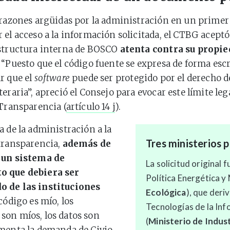
s razones argüidas por la administración en un prim
 el acceso a la información solicitada, el CTBG aceptó
estructura interna de BOSCO
atenta contra su propi
. “Puesto que el código fuente se expresa de forma escr
r que el
software
puede ser protegido por el derecho d
eraria”, apreció el Consejo para evocar este límite leg
 Transparencia (
artículo 14 j
).
a de la administración a la
Tres ministerios p
transparencia,
además de
 un sistema de
La solicitud original 
o que debiera ser
Política Energética y 
 de las instituciones
Ecológica
), que deri
 código es mío, los
Tecnologías de la In
on míos, los datos son
(
Ministerio de Indus