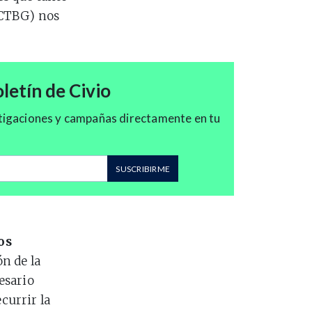
(CTBG) nos
letín de Civio
tigaciones y campañas directamente en tu
correo
SUSCRIBIRME
os
ón de la
esario
currir la