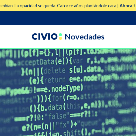
mbian. La opacidad se queda. Catorce años plantándole cara |
Ahora t
Novedades