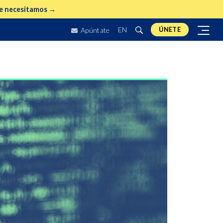
e necesitamos →
EN
ÚNETE
Apúntate