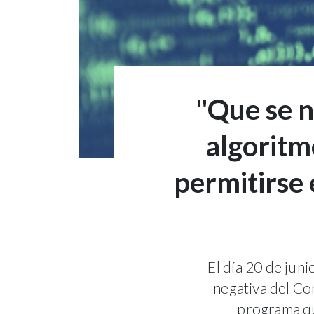
"Que se n
algoritm
permitirse 
El día 20 de jun
negativa del Co
programa qu