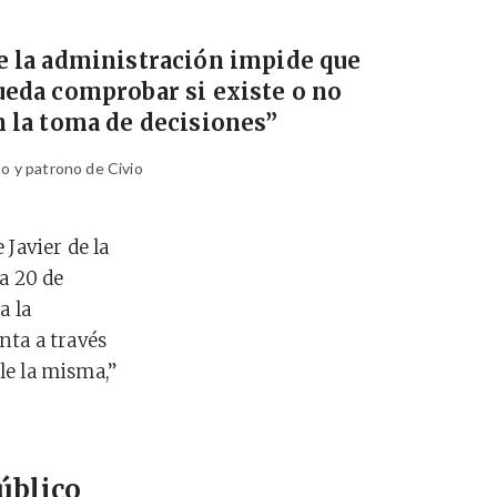
e la administración impide que
ueda comprobar si existe o no
n la toma de decisiones”
do y patrono de Civio
 Javier de la
a 20 de
a la
nta a través
ple la misma,”
úblico