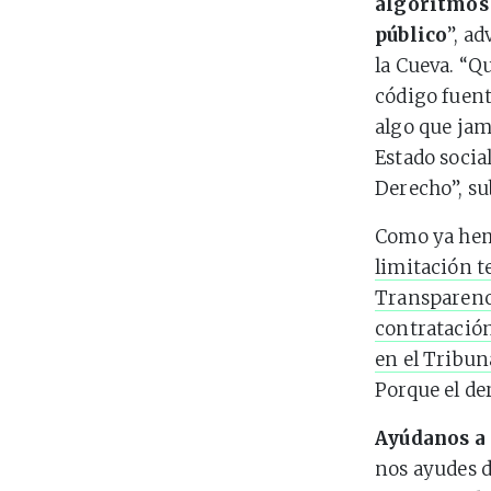
algoritmos 
público
”, ad
la Cueva. “Q
código fuent
algo que jam
Estado socia
Derecho”, su
Como ya he
limitación t
Transparenc
contratación
en el Tribun
Porque el de
Ayúdanos a 
nos ayudes d