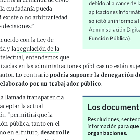
menta la demanda de Civio,
debido al alcance de l
la ciudadanía pueda
aplicaciones informát
 existe o no arbitrariedad
solicitó un informe a 
e decisiones.”
Administración Digita
Función Pública
).
acuerdo con la Ley de
ia y la
regulación de la
telectual
, entendemos que
alizadas en las administraciones públicas no están suje
autor. Lo contrario
podría suponer la denegación d
laborado por un trabajador público
.
la llamada transparencia
Los documento
aceptar la actual
ón “permitirá que la
Resoluciones, sentenc
ón pública, tanto en el
información
para que 
o en el futuro,
desarrolle
organizaciones
.