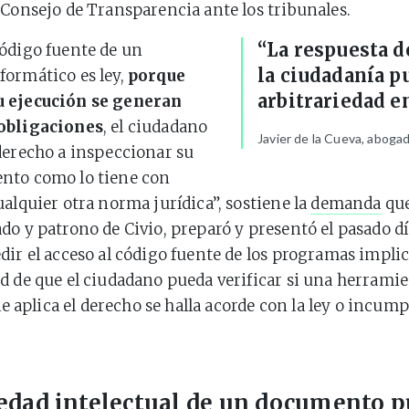
 Consejo de Transparencia ante los tribunales.
“La respuesta d
ódigo fuente de un
la ciudadanía p
ormático es ley,
porque
arbitrariedad e
 ejecución se generan
obligaciones
, el ciudadano
Javier de la Cueva, aboga
derecho a inspeccionar su
nto como lo tiene con
ualquier otra norma jurídica”, sostiene la
demanda
que
do y patrono de Civio, preparó y presentó el pasado dí
dir el acceso al código fuente de los programas implic
d de que el ciudadano pueda verificar si una herramie
 le aplica el derecho se halla acorde con la ley o incum
edad intelectual de un documento p