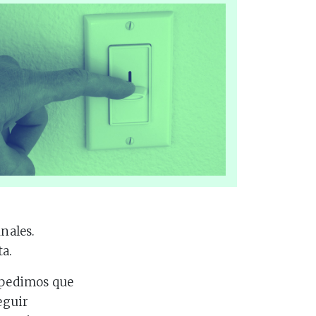
unales.
ta.
e pedimos que
eguir