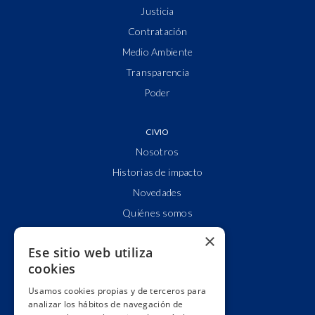
Justicia
Contratación
Medio Ambiente
Transparencia
Poder
CIVIO
Nosotros
Historias de impacto
Novedades
Quiénes somos
Cuentas claras
×
Ese sitio web utiliza
Alianzas y redes
cookies
Hacemos lobby
Usamos cookies propias y de terceros para
Impacto
analizar los hábitos de navegación de
Premios