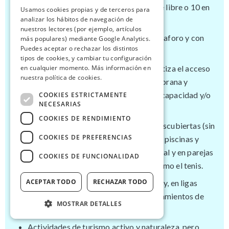
Velatorios de hasta 15 personas al aire libre o 10 en
Usamos cookies propias y de terceros para
analizar los hábitos de navegación de
espacios cerrados.
nuestros lectores (por ejemplo, artículos
Apertura de centros de culto a 1/3 del aforo y con
más populares) mediante Google Analytics.
Puedes aceptar o rechazar los distintos
limitaciones.
tipos de cookies, y cambiar tu configuración
Servicios sociales en marcha. Se garantiza el acceso
en cualquier momento. Más información en
nuestra política de cookies.
a terapia, rehabilitación, atención temprana y
atención diurna para personas con discapacidad y/o
COOKIES ESTRICTAMENTE
NECESARIAS
en situación de dependencia.
COOKIES DE RENDIMIENTO
Uso de las instalaciones deportivas descubiertas (sin
COOKIES DE PREFERENCIAS
techo ni paredes) al aire libre, excepto piscinas y
otras zonas de agua, de forma individual y en parejas
COOKIES DE FUNCIONALIDAD
en deportes que permitan distancia como el tenis.
ACEPTAR TODO
RECHAZAR TODO
Abren los centros de alto rendimiento y, en ligas
profesionales, se podrán hacer entrenamientos de
MOSTRAR DETALLES
diez personas pero sin contacto.
Actividades de turismo activo y naturaleza, pero