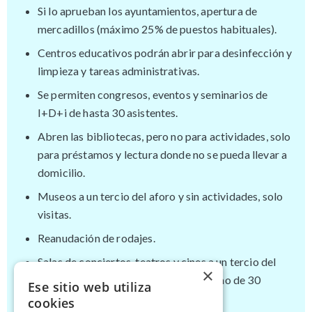
Si lo aprueban los ayuntamientos, apertura de
mercadillos (máximo 25% de puestos habituales).
Centros educativos podrán abrir para desinfección y
limpieza y tareas administrativas.
Se permiten congresos, eventos y seminarios de
I+D+i de hasta 30 asistentes.
Abren las bibliotecas, pero no para actividades, solo
para préstamos y lectura donde no se pueda llevar a
domicilio.
Museos a un tercio del aforo y sin actividades, solo
visitas.
Reanudación de rodajes.
Salas de conciertos, teatros y cines a un tercio del
×
aforo y, si el local es cerrado, un máximo de 30
Ese sitio web utiliza
personas; si es abierto, de 200.
cookies